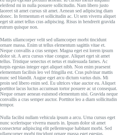
eleifend mi in nulla posuere sollicitudin. Nam libero justo
laoreet sit amet cursus sit amet. Aenean sed adipiscing diam
donec. In fermentum et sollicitudin ac. Ut sem viverra aliquet
eget sit amet tellus cras adipiscing. Risus in hendrerit gravida
rutrum quisque non.
Mattis ullamcorper velit sed ullamcorper morbi tincidunt
ornare massa. Enim ut tellus elementum sagittis vitae et.
Neque convallis a cras semper. Magna eget est lorem ipsum
dolor sit. A arcu cursus vitae congue. Aliquet eget sit amet
tellus. Tristique senectus et netus et malesuada fames. Ac
turpis egestas integer eget aliquet nibh. Non enim praesent
elementum facilisis leo vel fringilla est. Cras pulvinar mattis
nunc sed blandit. Augue eget arcu dictum varius duis. Mi
proin sed libero enim sed. Eu ultrices vitae auctor eu. Aliquet
porttitor lacus luctus accumsan tortor posuere ac ut consequat.
Neque ornare aenean euismod elementum nisi. Gravida neque
convallis a cras semper auctor. Porttitor leo a diam sollicitudin
tempor.
Nulla facilisi nullam vehicula ipsum a arcu. Urna cursus eget
nunc scelerisque viverra mauris in. Ipsum dolor sit amet
consectetur adipiscing elit pellentesque habitant morbi. Sed
ullamcorper morbi tincidunt ornare massa eget egestas.