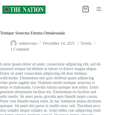
Skip
to
Shopping
content
cart
Tristique Senectus Etnetus Otmalesuada
onlineways
December 14, 2021
Trends
1 Comment
Lorem ipsum dolor sit amet, consectetur adipiscing elit, sed do
eiusmod tempor incididunt ut labore et dolore magna aliqua.
Dolor sit amet consectetur adipiscing elit duis tristique
sollicitudin. Elementum nisi quis eleifend quam adipiscing
vitae proin sagittis nisl. Habitant morbi tristique senectus et
netus et malesuada. Gravida rutrum quisque non tellus. Enim
praesent elementum facilisis leo. Elementum eu facilisis sed
odio morbi. Sit amet purus gravida quis blandit turpis cursus.
Nunc non blandit massa enim. In hac habitasse platea dictumst
quisque. Sit amet nisl purus in mollis nunc sed. Tincidunt arcu
non sodales neque sodales ut. Amet tellus cras adipiscing enim
eu turpis egestas pretium aenean. Id cursus metus aliquam