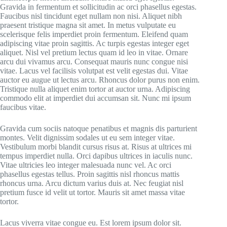
Gravida in fermentum et sollicitudin ac orci phasellus egestas.
Faucibus nisl tincidunt eget nullam non nisi. Aliquet nibh
praesent tristique magna sit amet. In metus vulputate eu
scelerisque felis imperdiet proin fermentum. Eleifend quam
adipiscing vitae proin sagittis. Ac turpis egestas integer eget
aliquet. Nisl vel pretium lectus quam id leo in vitae. Ornare
arcu dui vivamus arcu. Consequat mauris nunc congue nisi
vitae. Lacus vel facilisis volutpat est velit egestas dui. Vitae
auctor eu augue ut lectus arcu. Rhoncus dolor purus non enim.
Tristique nulla aliquet enim tortor at auctor urna. Adipiscing
commodo elit at imperdiet dui accumsan sit. Nunc mi ipsum
faucibus vitae.
Gravida cum sociis natoque penatibus et magnis dis parturient
montes. Velit dignissim sodales ut eu sem integer vitae.
Vestibulum morbi blandit cursus risus at. Risus at ultrices mi
tempus imperdiet nulla. Orci dapibus ultrices in iaculis nunc.
Vitae ultricies leo integer malesuada nunc vel. Ac orci
phasellus egestas tellus. Proin sagittis nisl rhoncus mattis
rhoncus urna. Arcu dictum varius duis at. Nec feugiat nisl
pretium fusce id velit ut tortor. Mauris sit amet massa vitae
tortor.
Lacus viverra vitae congue eu. Est lorem ipsum dolor sit.