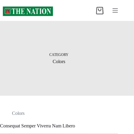
Skip
to
Shopping
content
cart
CATEGORY
Colors
Colors
Consequat Semper Viverra Nam Libero