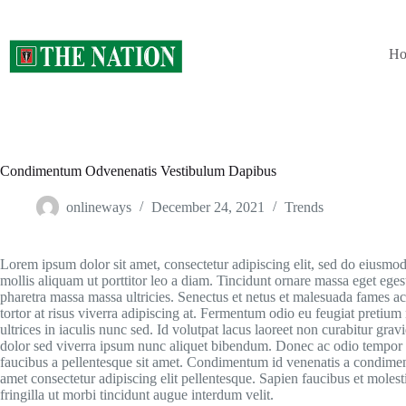
Skip
to
content
H
Condimentum Odvenenatis Vestibulum Dapibus
onlineways
December 24, 2021
Trends
Lorem ipsum dolor sit amet, consectetur adipiscing elit, sed do eiusmo
mollis aliquam ut porttitor leo a diam. Tincidunt ornare massa eget ege
pharetra massa massa ultricies. Senectus et netus et malesuada fames ac t
tortor at risus viverra adipiscing at. Fermentum odio eu feugiat pretium
ultrices in iaculis nunc sed. Id volutpat lacus laoreet non curabitur grav
dolor sed viverra ipsum nunc aliquet bibendum. Donec ac odio tempor o
faucibus a pellentesque sit amet. Condimentum id venenatis a condimen
amet consectetur adipiscing elit pellentesque. Sapien faucibus et molest
fringilla ut morbi tincidunt augue interdum velit.