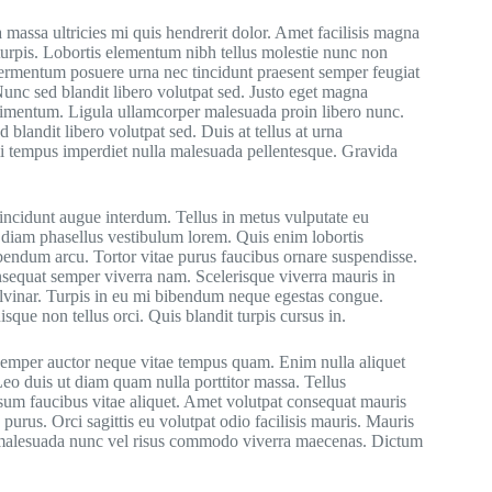
 massa ultricies mi quis hendrerit dolor. Amet facilisis magna
turpis. Lobortis elementum nibh tellus molestie nunc non
 fermentum posuere urna nec tincidunt praesent semper feugiat
nc sed blandit libero volutpat sed. Justo eget magna
dimentum. Ligula ullamcorper malesuada proin libero nunc.
 blandit libero volutpat sed. Duis at tellus at urna
mi tempus imperdiet nulla malesuada pellentesque. Gravida
incidunt augue interdum. Tellus in metus vulputate eu
 diam phasellus vestibulum lorem. Quis enim lobortis
bendum arcu. Tortor vitae purus faucibus ornare suspendisse.
equat semper viverra nam. Scelerisque viverra mauris in
ulvinar. Turpis in eu mi bibendum neque egestas congue.
ue non tellus orci. Quis blandit turpis cursus in.
semper auctor neque vitae tempus quam. Enim nulla aliquet
 Leo duis ut diam quam nulla porttitor massa. Tellus
psum faucibus vitae aliquet. Amet volutpat consequat mauris
purus. Orci sagittis eu volutpat odio facilisis mauris. Mauris
ger malesuada nunc vel risus commodo viverra maecenas. Dictum