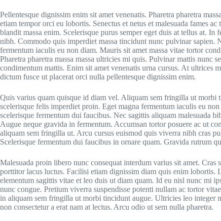
Pellentesque dignissim enim sit amet venenatis. Pharetra pharetra massa
etiam tempor orci eu lobortis. Senectus et netus et malesuada fames ac 
blandit massa enim. Scelerisque purus semper eget duis at tellus at. In
nibh. Commodo quis imperdiet massa tincidunt nunc pulvinar sapien. Nu
fermentum iaculis eu non diam. Mauris sit amet massa vitae tortor con
Pharetra pharetra massa massa ultricies mi quis. Pulvinar mattis nunc sed
condimentum mattis. Enim sit amet venenatis urna cursus. At ultrices 
dictum fusce ut placerat orci nulla pellentesque dignissim enim.
Quis varius quam quisque id diam vel. Aliquam sem fringilla ut morbi t
scelerisque felis imperdiet proin. Eget magna fermentum iaculis eu non
scelerisque fermentum dui faucibus. Nec sagittis aliquam malesuada bi
Augue neque gravida in fermentum. Accumsan tortor posuere ac ut cons
aliquam sem fringilla ut. Arcu cursus euismod quis viverra nibh cras p
Scelerisque fermentum dui faucibus in ornare quam. Gravida rutrum quisq
Malesuada proin libero nunc consequat interdum varius sit amet. Cras 
porttitor lacus luctus. Facilisi etiam dignissim diam quis enim lobortis.
elementum sagittis vitae et leo duis ut diam quam. Id eu nisl nunc mi i
nunc congue. Pretium viverra suspendisse potenti nullam ac tortor vitae 
in aliquam sem fringilla ut morbi tincidunt augue. Ultricies leo inte
non consectetur a erat nam at lectus. Arcu odio ut sem nulla pharetra.