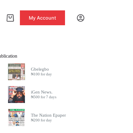
My Account
Shopping
cart
blication
Gbelegbo
₦
100
for day
iGen News.
₦
500
for 7 days
The Nation Epaper
₦
200
for day