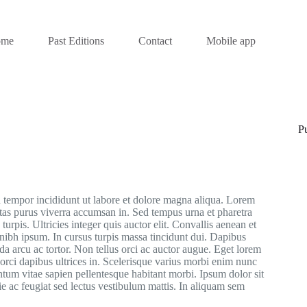
ome
Past Editions
Contact
Mobile app
Pu
d tempor incididunt ut labore et dolore magna aliqua. Lorem
stas purus viverra accumsan in. Sed tempus urna et pharetra
urpis. Ultricies integer quis auctor elit. Convallis aenean et
 nibh ipsum. In cursus turpis massa tincidunt dui. Dapibus
ida arcu ac tortor. Non tellus orci ac auctor augue. Eget lorem
rci dapibus ultrices in. Scelerisque varius morbi enim nunc
tum vitae sapien pellentesque habitant morbi. Ipsum dolor sit
ie ac feugiat sed lectus vestibulum mattis. In aliquam sem